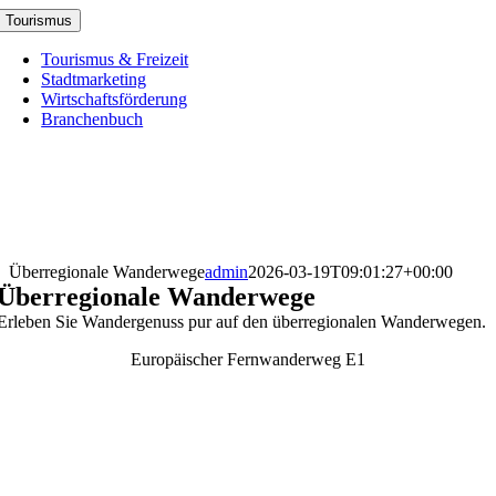
Skip
Tourismus
to
content
Tourismus & Freizeit
Stadtmarketing
Wirtschaftsförderung
Branchenbuch
Überregionale Wanderwege
admin
2026-03-19T09:01:27+00:00
Überregionale Wanderwege
Erleben Sie Wandergenuss pur auf den überregionalen Wanderwegen.
Europäischer Fernwanderweg E1